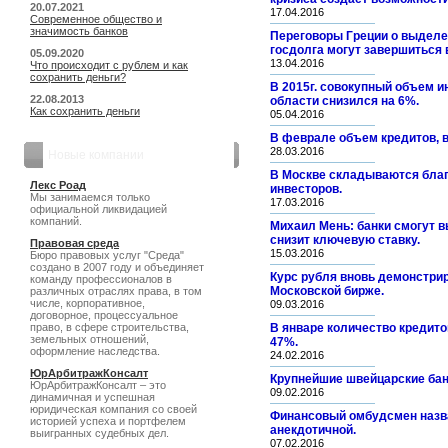
20.07.2021
17.04.2016
Современное общество и
значимость банков
Переговоры Греции о выдел
госдолга могут завершиться 
05.09.2020
13.04.2016
Что происходит с рублем и как
сохранить деньги?
В 2015г. совокупный объем 
22.08.2013
области снизился на 6%.
Как сохранить деньги
05.04.2016
В феврале объем кредитов, 
28.03.2016
Новые компании
В Москве складываются благ
Лекс Роад
инвесторов.
Мы занимаемся только
17.03.2016
официальной ликвидацией
компаний.
Михаил Мень: банки смогут в
снизит ключевую ставку.
Правовая среда
15.03.2016
Бюро правовых услуг "Среда"
создано в 2007 году и объединяет
Курс рубля вновь демонстрир
команду профессионалов в
Московской бирже.
различных отраслях права, в том
числе, корпоративное,
09.03.2016
договорное, процессуальное
право, в сфере строительства,
В январе количество кредит
земельных отношений,
47%.
оформление наследства.
24.02.2016
ЮрАрбитражКонсалт
Крупнейшие швейцарские банк
ЮрАрбитражКонсалт – это
09.02.2016
динамичная и успешная
юридическая компания со своей
Финансовый омбудсмен назв
историей успеха и портфелем
анекдотичной.
выигранных судебных дел.
07.02.2016