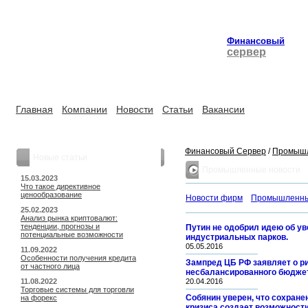
Финансовый
сервер
Главная
Компании
Новости
Статьи
Вакансии
Финансовый Сервер
/
Промышл
Новые статьи
Промышленные новости
15.03.2023
Что такое директивное
ценообразование
Новости фирм
Промышленны
25.02.2023
Анализ рынка криптовалют:
тенденции, прогнозы и
Путин не одобрил идею об у
потенциальные возможности
индустриальных парков.
05.05.2016
11.09.2022
Особенности получения кредита
Зампред ЦБ РФ заявляет о ри
от частного лица
несбалансированного бюджет
11.08.2022
20.04.2016
Торговые системы для торговли
Собянин уверен, что сохране
на форекс
кризиса создает возможности