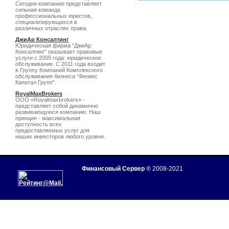
Сегодня компанию представляет
сильная команда
профессиональных юристов,
специализирующихся в
различных отраслях права.
ДжиАр Консалтинг
Юридическая фирма "ДжиАр
Консалтинг" оказывает правовые
услуги с 2005 года: юридическое
обслуживание. C 2011 года входит
в Группу Компаний Комплексного
обслуживания бизнеса "Феникс
Капитал Групп".
RoyalMaxBrokers
ООО «Royalmaxbrokers» -
представляет собой динамично
развивающуюся компанию. Наш
принцип - максимальная
доступность всех
предоставляемых услуг для
наших инвесторов любого уровня.
Финансовый Сервер
® 2008-2021