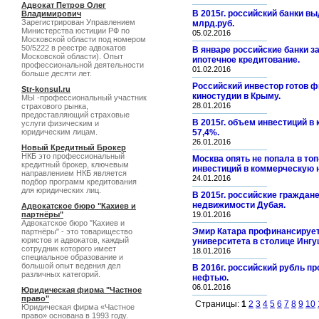
Адвокат Петров Олег
В 2015г. российский банки в
Владимирович
Зарегистрирован Управлением
млрд.руб.
Министерства юстиции РФ по
05.02.2016
Московской области под номером
50/5222 в реестре адвокатов
В январе российские банки з
Московской области). Опыт
ипотечное кредитование.
профессиональной деятельности
01.02.2016
больше десяти лет.
Российский инвестор готов 
Str-konsul.ru
киностудии в Крыму.
МЫ -профессиональный участник
28.01.2016
страхового рынка,
предоставляющий страховые
В 2015г. объем инвестиций 
услуги физическим и
юридическим лицам.
57,4%.
26.01.2016
Новый Кредитный Брокер
НКБ это профессиональный
Москва опять не попала в то
кредитный брокер, ключевым
инвестиций в коммерческую 
направлением НКБ является
24.01.2016
подбор программ кредитования
для юридических лиц.
В 2015г. российские граждан
недвижимости Дубая.
Адвокатское бюро "Кахиев и
партнёры"
19.01.2016
Адвокатское бюро "Кахиев и
Эмир Катара профинансирует
партнёры" - это товарищество
юристов и адвокатов, каждый
университета в столице Ингу
сотрудник которого имеет
18.01.2016
специальное образование и
большой опыт ведения дел
В 2016г. российский рубль 
различных категорий.
нефтью.
06.01.2016
Юридическая фирма "Частное
право"
Страницы:
1
2
3
4
5
6
7
8
9
10
Юридическая фирма «Частное
право» основана в 1993 году.