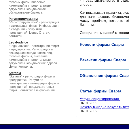
# представительство в суде
готовых фирм, внесение
споров.
изменений в учредительные
документы, юридическое
обслуживание бизнеса.
Как показывает практика, ок
для начинающего бизнесмен
Регистрируем.ком
массу проблем, которые о
"Регистрируем.ком" - регистрация
бизнесмена.
и ликвидация фирм. Информация
о создании и закрытии
предприятий. Цены. Статьи.
Специалисты нашей компании
Контакты.
Legal-advice
Новости фирмы Сварга
"Legal-advice" - регистрация фирм
и предприятий. Регистрация и
ликвидация юридических лиц,
готовые фирмы, внесение
изменений в учредительные
Вакансии фирмы Сварга
документы, юридические адреса.
Цены. Контакты.
Stefania
Объявления фирмы Свар
"Stefania" - регистрация фирм и
предприятий. Услуги по
регистрации и ликвидации фирм и
предприятий, продажа готовых
фирм. Контактная информация.
Статьи фирмы Сварга
Услуги лицензирования.
04.01.2009
Почему выгодно покупать го
04.01.2009