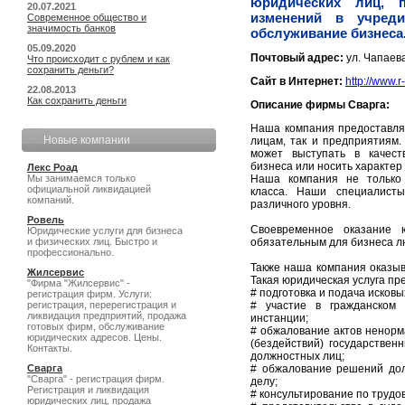
юридических лиц, 
20.07.2021
изменений в учреди
Современное общество и
значимость банков
обслуживание бизнеса
05.09.2020
Почтовый адрес:
ул. Чапаева
Что происходит с рублем и как
сохранить деньги?
Сайт в Интернет:
http://www.r-
22.08.2013
Как сохранить деньги
Описание фирмы Сварга:
Наша компания предоставляе
Новые компании
лицам, так и предприятиям.
может выступать в качест
бизнеса или носить характер 
Лекс Роад
Мы занимаемся только
Наша компания не только 
официальной ликвидацией
класса. Наши специалист
компаний.
различного уровня.
Ровель
Своевременное оказание 
Юридические услуги для бизнеса
и физических лиц. Быстро и
обязательным для бизнеса л
профессионально.
Также наша компания оказыва
Жилсервис
Такая юридическая услуга пр
"Фирма "Жилсервис" -
# подготовка и подача исков
регистрация фирм. Услуги:
регистрация, перерегистрация и
# участие в гражданском 
ликвидация предприятий, продажа
инстанции;
готовых фирм, обслуживание
# обжалование актов ненорм
юридических адресов. Цены.
(бездействий) государствен
Контакты.
должностных лиц;
Сварга
# обжалование решений дол
"Сварга" - регистрация фирм.
делу;
Регистрация и ликвидация
# консультирование по трудо
юридических лиц, продажа