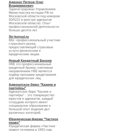
Адвокат Петров Олег
Владимирович
Зарегистрирован Управлением
Министерства юстиции РФ по
Московской области под номером
50/5222 в реестре адвокатов
Московской области). Опыт
профессиональной деятельности
больше десяти лет.
Str-konsul.ru
МЫ -профессиональный участник
страхового рынка,
предоставляющий страховые
услуги физическим и
юридическим лицам.
Новый Кредитный Брокер
НКБ это профессиональный
кредитный брокер, ключевым
направлением НКБ является
подбор программ кредитования
для юридических лиц.
Адвокатское бюро "Кахиев и
партнёры"
Адвокатское бюро "Кахиев и
партнёры" - это товарищество
юристов и адвокатов, каждый
сотрудник которого имеет
специальное образование и
большой опыт ведения дел
различных категорий.
Юридическая фирма "Частное
право"
Юридическая фирма «Частное
право» основана в 1993 году.