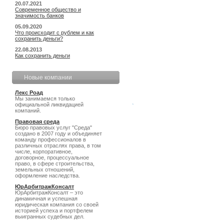
20.07.2021
Современное общество и
значимость банков
05.09.2020
Что происходит с рублем и как
сохранить деньги?
22.08.2013
Как сохранить деньги
Новые компании
Лекс Роад
Мы занимаемся только
официальной ликвидацией
компаний.
Правовая среда
Бюро правовых услуг "Среда"
создано в 2007 году и объединяет
команду профессионалов в
различных отраслях права, в том
числе, корпоративное,
договорное, процессуальное
право, в сфере строительства,
земельных отношений,
оформление наследства.
ЮрАрбитражКонсалт
ЮрАрбитражКонсалт – это
динамичная и успешная
юридическая компания со своей
историей успеха и портфелем
выигранных судебных дел.