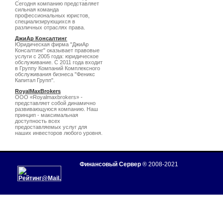
Сегодня компанию представляет
сильная команда
профессиональных юристов,
специализирующихся в
различных отраслях права.
ДжиАр Консалтинг
Юридическая фирма "ДжиАр
Консалтинг" оказывает правовые
услуги с 2005 года: юридическое
обслуживание. C 2011 года входит
в Группу Компаний Комплексного
обслуживания бизнеса "Феникс
Капитал Групп".
RoyalMaxBrokers
ООО «Royalmaxbrokers» -
представляет собой динамично
развивающуюся компанию. Наш
принцип - максимальная
доступность всех
предоставляемых услуг для
наших инвесторов любого уровня.
Финансовый Сервер
® 2008-2021