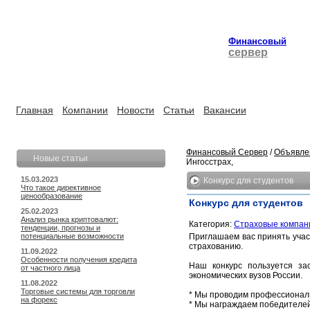
Финансовый
сервер
Главная
Компании
Новости
Статьи
Вакансии
Финансовый Сервер
/
Объявле
Новые статьи
Ингосстрах,
15.03.2023
Конкурс для студентов
Что такое директивное
ценообразование
Конкурс для студентов
25.02.2023
Анализ рынка криптовалют:
Категория:
Страховые компан
тенденции, прогнозы и
потенциальные возможности
Приглашаем вас принять учас
страхованию.
11.09.2022
Особенности получения кредита
Наш конкурс пользуется за
от частного лица
экономических вузов России.
11.08.2022
Торговые системы для торговли
* Мы проводим профессиональ
на форекс
* Мы награждаем победителей