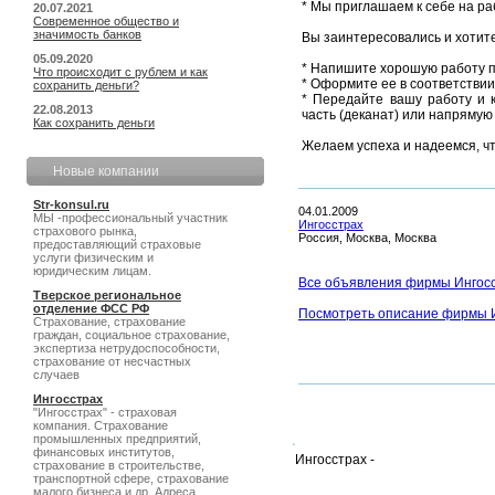
* Мы приглашаем к себе на ра
20.07.2021
Современное общество и
значимость банков
Вы заинтересовались и хотите
05.09.2020
* Напишите хорошую работу п
Что происходит с рублем и как
* Оформите ее в соответствии
сохранить деньги?
* Передайте вашу работу и 
22.08.2013
часть (деканат) или напрямую 
Как сохранить деньги
Желаем успеха и надеемся, ч
Новые компании
Str-konsul.ru
04.01.2009
МЫ -профессиональный участник
Ингосстрах
страхового рынка,
Россия, Москва, Москва
предоставляющий страховые
услуги физическим и
юридическим лицам.
Все объявления фирмы Ингос
Тверское региональное
отделение ФСС РФ
Посмотреть описание фирмы 
Cтрахование, страхование
граждан, социальное страхование,
экспертиза нетрудоспособности,
страхование от несчастных
случаев
Ингосстрах
"Ингосстрах" - страховая
компания. Страхование
промышленных предприятий,
финансовых институтов,
Ингосстрах -
страхование в строительстве,
транспортной сфере, страхование
малого бизнеса и др. Адреса