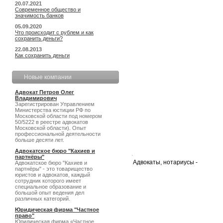
20.07.2021
Современное общество и
значимость банков
05.09.2020
Что происходит с рублем и как
сохранить деньги?
22.08.2013
Как сохранить деньги
Новые компании
Адвокат Петров Олег
Владимирович
Зарегистрирован Управлением
Министерства юстиции РФ по
Московской области под номером
50/5222 в реестре адвокатов
Московской области). Опыт
профессиональной деятельности
больше десяти лет.
Адвокатское бюро "Кахиев и
партнёры"
Адвокаты, нотариусы -
Адвокатское бюро "Кахиев и
партнёры" - это товарищество
юристов и адвокатов, каждый
сотрудник которого имеет
специальное образование и
большой опыт ведения дел
различных категорий.
Юридическая фирма "Частное
право"
Юридическая фирма «Частное